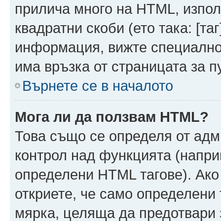
прилича много на HTML, използ
квадратни скоби (ето така: [таг]
информация, вижте специално
има връзка от страницата за п
Върнете се в началото
Мога ли да ползвам HTML?
Това също се определя от адм
контрол над функцията (напри
определени HTML тагове). Ако
откриете, че само определени 
мярка, целяща да предотвари з