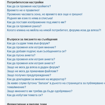
Потребителски настройки
Как да си променя настройките?
Времето не е правилно!
Промених часовата зона, но времето все още е грешно!
Родния ми език го няма в списъка!
Как да поставя изображение под името ми?
Как да си променя ранга?
Когато кликна на мейла на някой потребител, форума иска да вляза?!
Въпроси за писането на съобщения
Как да създам тема във форум?
Как да променя или изтрия мнение?
Как да добавя подпис към съобщенията си?
Как да пусна анкета?
Как да променя или изтрия анкета?
Как да променя или изтрия анкета?
Защо не мога да вляза в даден форум?
Защо не мога да прикачвам файлове?
Защо получих предупреждение?
Как да докладвам за мнения на модератор?
За какво служи бутона “Запази” в дъното на страницата за публикуване 
тема/мнение?
Защо мнението ми трябва да бъде одобрявано?
Как да избутам темата си?
Форматиране и видове теми