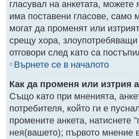
гласувал на анкетата, можете 
има поставени гласове, само 
могат да променят или изтрият
срещу хора, злоупотребяващи 
отговори след като са постъпи
Върнете се в началото
Как да променя или изтрия 
Също като при мненията, анкет
потребителя, който ги е пусна
промените анкета, натиснете "
нея(вашето); първото мнение в