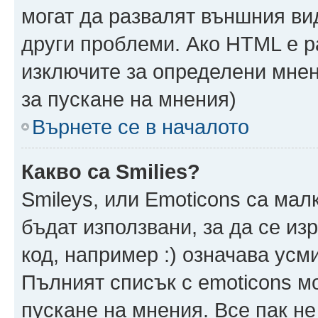
могат да развалят външния ви
други проблеми. Ако HTML е р
изключите за определени мнен
за пускане на мнения)
Върнете се в началото
Какво са Smilies?
Smileys, или Emoticons са мал
бъдат използвани, за да се из
код, например :) означава усми
Пълният списък с emoticons м
пускане на мнения. Все пак не