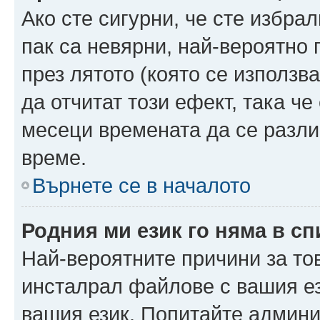
Ако сте сигурни, че сте избра
пак са невярни, най-вероятно
през лятото (която се използв
да отчитат този ефект, така че
месеци времената да се разли
време.
Върнете се в началото
Родния ми език го няма в сп
Най-вероятните причини за то
инсталрал файлове с вашия ез
вашия език. Попитайте админ