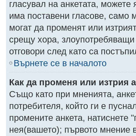
гласувал на анкетата, можете 
има поставени гласове, само 
могат да променят или изтрият
срещу хора, злоупотребяващи 
отговори след като са постъпи
Върнете се в началото
Как да променя или изтрия 
Също като при мненията, анкет
потребителя, който ги е пусна
промените анкета, натиснете "
нея(вашето); първото мнение в