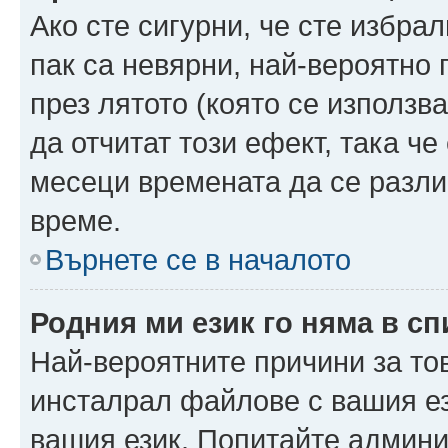
Ако сте сигурни, че сте избра
пак са невярни, най-вероятно
през лятото (която се използв
да отчитат този ефект, така че
месеци времената да се разли
време.
Върнете се в началото
Родния ми език го няма в сп
Най-вероятните причини за то
инсталрал файлове с вашия ез
вашия език. Попитайте админ