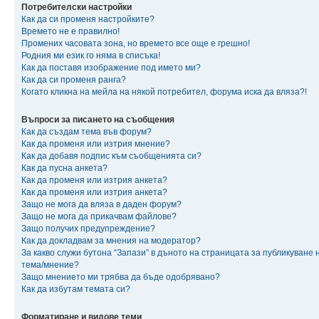
Потребителски настройки
Как да си променя настройките?
Времето не е правилно!
Промених часовата зона, но времето все още е грешно!
Родния ми език го няма в списъка!
Как да поставя изображение под името ми?
Как да си променя ранга?
Когато кликна на мейла на някой потребител, форума иска да вляза?!
Въпроси за писането на съобщения
Как да създам тема във форум?
Как да променя или изтрия мнение?
Как да добавя подпис към съобщенията си?
Как да пусна анкета?
Как да променя или изтрия анкета?
Как да променя или изтрия анкета?
Защо не мога да вляза в даден форум?
Защо не мога да прикачвам файлове?
Защо получих предупреждение?
Как да докладвам за мнения на модератор?
За какво служи бутона “Запази” в дъното на страницата за публикуване 
тема/мнение?
Защо мнението ми трябва да бъде одобрявано?
Как да избутам темата си?
Форматиране и видове теми