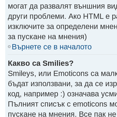
могат да развалят външния ви
други проблеми. Ако HTML е р
изключите за определени мнен
за пускане на мнения)
Върнете се в началото
Какво са Smilies?
Smileys, или Emoticons са мал
бъдат използвани, за да се из
код, например :) означава усми
Пълният списък с emoticons м
пускане на мнения. Все пак не