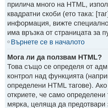
прилича много на HTML, използ
квадратни скоби (ето така: [таг]
информация, вижте специално
има връзка от страницата за п
Върнете се в началото
Мога ли да ползвам HTML?
Това също се определя от адм
контрол над функцията (напри
определени HTML тагове). Ако
откриете, че само определени 
мярка, целяща да предотвари з