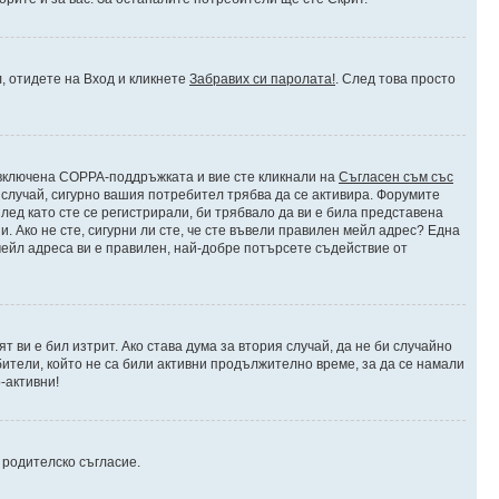
л, отидете на Вход и кликнете
Забравих си паролата!
. След това просто
е включена COPPA-поддръжката и вие сте кликнали на
Съгласен съм със
я случай, сигурно вашия потребител трябва да се активира. Форумите
лед като сте се регистрирали, би трябвало да ви е била представена
 Ако не сте, сигурни ли сте, че сте въвели правилен мейл адрес? Една
 мейл адреса ви е правилен, най-добре потърсете съдействие от
 ви е бил изтрит. Ако става дума за втория случай, да не би случайно
тели, който не са били активни продължително време, за да се намали
-активни!
и родителско съгласие.