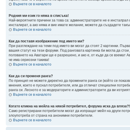
Върнете се в началото
Родния ми език го няма в списъка!
Най-вероятните причини за това са: администраторите не е инсталрал 
инсталират, а ако няма и вие имате желание, можете да създадете так
Върнете се в началото
Как да поставя изображение под името ми?
При разглеждане на теми под името ви могат да стоят 2 картинки. Първ
вашия статут на тези форуми. Под ранговата картинка би могла да стои
ползването на Аватари ще е разрешено, и ако е, от къде да се вземат 
че има сериозни такива!
Върнете се в началото
Как да си променя ранга?
По принцип не можете директно да промените ранга си (който се показв
мнения, които е пуснал потребителя, или да отличат специални потреб
ранга си. Лесното е за модераторите и администраторите да ви изтрият 
Върнете се в началото
Когато кликна на мейла на някой потребител, форума иска да вляза?!
Само регистрирани потребители могат да изпращат мейл на други потре
злоупотреба от страна на анонимни потребители.
Върнете се в началото