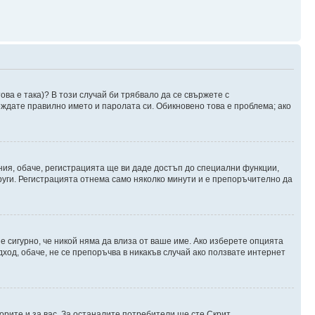
ова е така)? В този случай би трябвало да се свържете с
веждате правилно името и паролата си. Обикновено това е проблема; ако
ния, обаче, регистрацията ще ви даде достъп до специални функции,
руги. Регистрацията отнема само няколко минути и е препоръчително да
 е сигурно, че никой няма да влиза от ваше име. Ако изберете опцията
дход, обаче, не се препоръчва в никакъв случай ако ползвате интернет
орите и за вас. За останалите потребители ще сте Скрит.