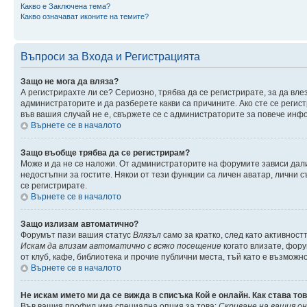
Какво е Заключена тема?
Какво означават иконите на темите?
Въпроси за Входа и Регистрацията
Защо не мога да вляза?
А регистрирахте ли се? Сериозно, трябва да се регистрирате, за да вле
администраторите и да разберете какви са причините. Ако сте се регис
във вашия случай не е, свържете се с администраторите за повече инф
Върнете се в началото
Защо въобще трябва да се регистрирам?
Може и да не се наложи. От администраторите на форумите зависи дали
недостъпни за гостите. Някои от тези функции са личен аватар, лични 
се регистрирате.
Върнете се в началото
Защо излизам автоматично?
Форумът пази вашия статус
Влязъл
само за кратко, след като активност
Искам да влизам автоматично с всяко посещение
когато влизате, фору
от клуб, кафе, библиотека и прочие публични места, тъй като е възможн
Върнете се в началото
Не искам името ми да се вижда в списъка Кой е онлайн. Как става то
Във вашия профил има специална опция за това:
Скриване на вашия о