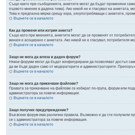
Също както при съобщенията, анкетите могат да бъдат променяни само 
първото мнение в дадена тема). Ако никой не е гласувал на анкетата, 
Това е предпазна мярка срещу хора, злоупотребяващи с анкетите, пром
Върнете се в началото
Как да променя или изтрия анкета?
Също като при мненията, анкетите могат да се променят от потребителя
винаги е асоцирано с анкетата. Ако никой не е гласувал, потребителя 
Върнете се в началото
Защо не мога да вляза в даден форум?
Някои форуми могат да бъдат конфигурирани да позволяват достъп само 
да ви бъде даден само от модераторите и администраторите. Препоръчв
Върнете се в началото
Защо не мога да прикачвам файлове?
Правата за прикачване на файлове се избират по-група, форум или по
администратора за повече информация.
Върнете се в началото
Защо получих предупреждение?
Във всеки форум има различни правила. Възможно е да сте получили п
се с администратора за повече информация.
Върнете се в началото