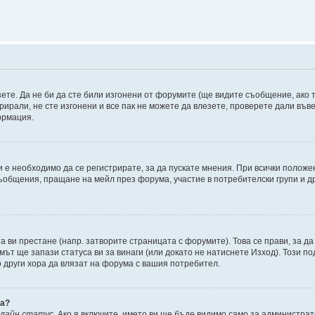
зете. Да не би да сте били изгонени от форумите (ще видите съобщение, ако т
трирали, не сте изгонени и все пак не можете да влезете, проверете дали въ
ормация.
 е необходимо да се регистрирате, за да пускате мнения. При всички положе
съобщения, пращане на мейл през форума, участие в потребителски групи и д
та ви престане (напр. затворите страницата с форумите). Това се прави, за да
мът ще запази статуса ви за винаги (или докато не натиснете Изход). Този по
о други хора да влязат на форума с вашия потребител.
ва?
нлайн статус
. Ако я включите, името ви ще бъде видимо само за администрат