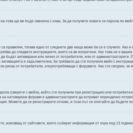
 на това ще ви бъде сменена с нова. За да получите новата си парола по мей
 са правилни, тогава едно от следните две неща може би се е случило. Ако 
рябва да следвате инструкциите, които са ви изпратени. Ако това не е ваши
и да бъдат активирани или лично от потребителя, или от администраторите. С
активацията е задължителна, би трябвало да сте получили мейл с инструкции.
али риска от потребители, злоупотребяващи с форумите. Ако сте сигурен, че
рола (сверете с мейла, който сте получили при регистрация) или потребителят
а на натоварени форуми е администраторите да изтриват периодично потреби
ия. Можете да се регистрирате отново, и този път се опитайте да бъдете по
Щатите, изискващ от сайтовете, които събират информация от хора под 13 годин