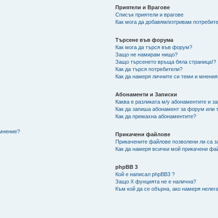
Приятели и Врагове
Списък приятели и врагове
Как мога да добавям/изтривам потребите
Търсене във форума
Как мога да търся във форум?
Защо не намирам нищо?
Защо търсенето връща бяла страница!?
Как да търся потребители?
Как да намеря личните си теми и мнения
Абонаменти и Записки
Каква е разликата м/у абонаментите и з
Как да запиша абонамент за форум или 
Как да премахна абонаментите?
/мнение?
Прикачени файлове
Прикачените файлове позволени ли са з
Как да намеря всички мой прикачени фа
phpBB 3
Кой е написал phpBB3 ?
Защо X фунцията не е налична?
Към кой да се обърна, ако намеря нелег