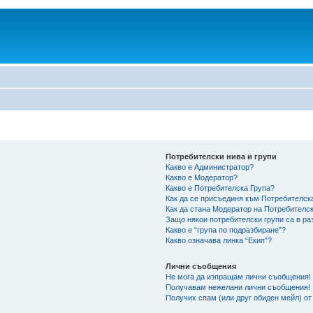
Потребителски нива и групи
Какво е Администратор?
Какво е Модератор?
Какво е Потребителска Група?
Как да се присъединя към Потребителск
Как да стана Модератор на Потребителс
Защо някои потребителски групи са в ра
Какво е “група по подразбиране”?
Какво означава линка “Екип”?
Лични съобщения
Не мога да изпращам лични съобщения!
Получавам нежелани лични съобщения!
Получих спам (или друг обиден мейл) от