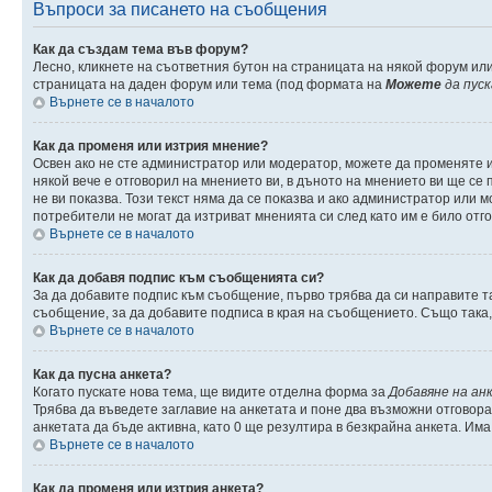
Въпроси за писането на съобщения
Как да създам тема във форум?
Лесно, кликнете на съответния бутон на страницата на някой форум или
страницата на даден форум или тема (под формата на
Можете
да пус
Върнете се в началото
Как да променя или изтрия мнение?
Освен ако не сте администратор или модератор, можете да променяте 
някой вече е отговорил на мнението ви, в дъното на мнението ви ще се п
не ви показва. Този текст няма да се показва и ако администратор ил
потребители не могат да изтриват мненията си след като им е било отг
Върнете се в началото
Как да добавя подпис към съобщенията си?
За да добавите подпис към съобщение, първо трябва да си направите т
съобщение, за да добавите подписа в края на съобщението. Също така
Върнете се в началото
Как да пусна анкета?
Когато пускате нова тема, ще видите отделна форма за
Добавяне на ан
Трябва да въведете заглавие на анкетата и поне два възможни отговора
анкетата да бъде активна, като 0 ще резултира в безкрайна анкета. Им
Върнете се в началото
Как да променя или изтрия анкета?