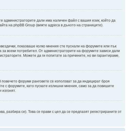
те администраторите дали има наличен файл с вашия език, който да
айта на phpBB Group (вижте адреса в дъното на страниците).
 звездички, показваше колко мнения сте пуснали на форумите или пък
чна за всеки потребител. От администраторите на форумите зависи дали
нистраторите. Можете да ги попитате за причините, но ви гарантираме,
 В повечето форуми ранговете се използват за да индицират броя
йте с форумите, като пускате излишни мнения, само за да повишите
 изгонят.
, разбира се). Това се прави с цел да се предпазят регистрираните от