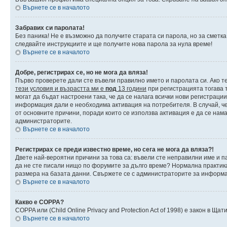
Върнете се в началото
Забравих си паролата!
Без паника! Не е възможно да получите старата си парола, но за сметка
следвайте инструкциите и ще получите нова парола за нула време!
Върнете се в началото
Добре, регистрирах се, но не мога да вляза!
Първо проверете дали сте въвели правилно името и паролата си. Ако те
тези условия и възрастта ми е
под
13 години
при регистрацията тогава т
могат да бъдат настроени така, че да се налага всички нови регистраци
информация дали е необходима активация на потребителя. В случай, че 
от основните причини, поради които се използва активация е да се нам
администраторите.
Върнете се в началото
Регистрирах се преди известно време, но сега не мога да вляза?!
Двете най-вероятни причини за това са: въвели сте неправилни име и па
да не сте писали нищо по форумите за дълго време? Нормална практик
размера на базата данни. Свържете се с администраторите за информац
Върнете се в началото
Какво е COPPA?
COPPA или (Child Online Privacy and Protection Act of 1998) е закон в 
Върнете се в началото