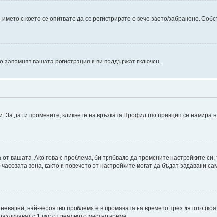
името с което се опитвате да се регистрирате е вече заето/забранено. Собс
то запомнят вашата регистрация и ви поддържат включен.
и. За да ги промените, кликнете на връзката
Профил
(по принцип се намира н
а от вашата. Ако това е проблема, би трябвало да промените настройките си,
асовата зона, както и повечето от настройките могат да бъдат задавани само
а невярни, най-вероятно проблема е в промяната на времето през лятото (коят
различават с 1 час от реалното местно време.