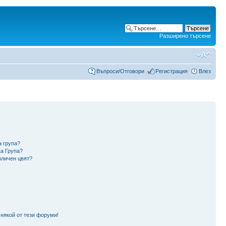
Разширено търсене
Въпроси/Отговори
Регистрация
Влез
а група?
ка Група?
зличен цвят?
 някой от тези форуми!