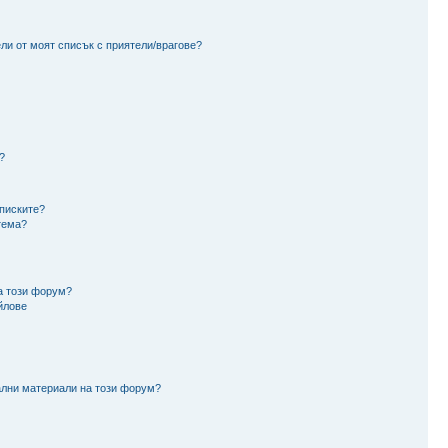
ли от моят списък с приятели/врагове?
?
аписките?
тема?
а този форум?
йлове
ални материали на този форум?