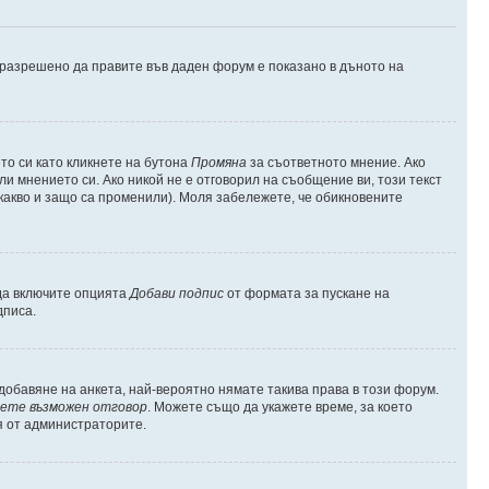
е разрешено да правите във даден форум е показано в дъното на
о си като кликнете на бутона
Промяна
за съответното мнение. Ако
ли мнението си. Ако никой не е отговорил на съобщение ви, този текст
какво и защо са променили). Моля забележете, че обикновените
 да включите опцията
Добави подпис
от формата за пускане на
дписа.
обавяне на анкета, най-вероятно нямате такива права в този форум.
ете възможен отговор
. Можете също да укажете време, за което
я от администраторите.