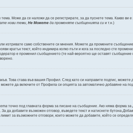
 тема. Може да се наложи да се регистрирате, за да пуснете тема. Какво ви 
кате нови теми,
Не Можете
да променяте съобщенията си
и т.н.)
или изтривате само собствените си мнения. Можете да промените съобщениет
ояви кратък текст, който индикира колко пъти и кога за последно сте промени
и модератор е променил съобщението (те най-вероятно ще оставят съобщение 
оворено.
акъв. Това става във вашия Профил. След като си направите подпис, можете
, можете да включите от Профила си опцията за автоматично добавяне на по
кета
точно под главната форма за писане на съобщение. Ако няма форма за д
. За да добавите възможен отговор, въведете текст и натиснете бутона
Добав
а лимит за възможните отговори, които можете да добавите, който се определ