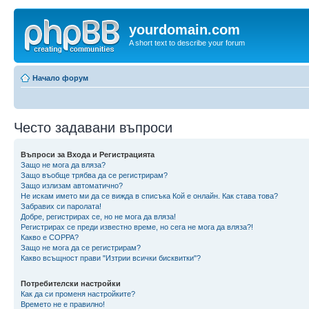
yourdomain.com
A short text to describe your forum
Начало форум
Често задавани въпроси
Въпроси за Входа и Регистрацията
Защо не мога да вляза?
Защо въобще трябва да се регистрирам?
Защо излизам автоматично?
Не искам името ми да се вижда в списъка Кой е онлайн. Как става това?
Забравих си паролата!
Добре, регистрирах се, но не мога да вляза!
Регистрирах се преди известно време, но сега не мога да вляза?!
Какво е COPPA?
Защо не мога да се регистрирам?
Какво всъщност прави "Изтрии всички бисквитки"?
Потребителски настройки
Как да си променя настройките?
Времето не е правилно!