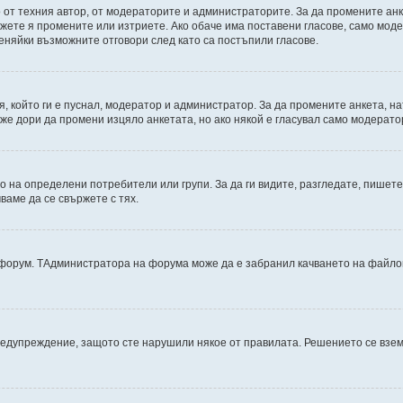
от техния автор, от модераторите и администраторите. За да промените анк
можете я промените или изтриете. Ако обаче има поставени гласове, само мо
еняйки възможните отговори след като са постъпили гласове.
, който ги е пуснал, модератор и администратор. За да промените анкета, н
може дори да промени изцяло анкетата, но ако някой е гласувал само модерат
на определени потребители или групи. За да ги видите, разгледате, пишете 
аме да се свържете с тях.
дфорум. TАдминистратора на форума може да е забранил качването на файлов
редупреждение, защото сте нарушили някое от правилата. Решението се взе