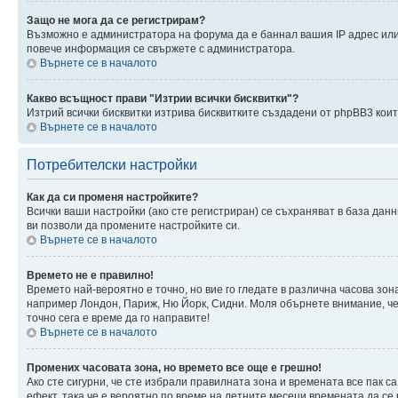
Защо не мога да се регистрирам?
Възможно е администратора на форума да е баннал вашия IP адрес или 
повече информация се свържете с администратора.
Върнете се в началото
Какво всъщност прави "Изтрии всички бисквитки"?
Изтрий всички бисквитки изтрива бисквитките създадени от phpBB3 кои
Върнете се в началото
Потребителски настройки
Как да си променя настройките?
Всички ваши настройки (ако сте регистриран) се съхраняват в база данн
ви позволи да промените настройките си.
Върнете се в началото
Времето не е правилно!
Времето най-вероятно е точно, но вие го гледате в различна часова зон
например Лондон, Париж, Ню Йорк, Сидни. Моля обърнете внимание, че ч
точно сега е време да го направите!
Върнете се в началото
Промених часовата зона, но времето все още е грешно!
Ако сте сигурни, че сте избрали правилната зона и времената все пак с
ефект, така че е вероятно по време на летните месеци времената да се 