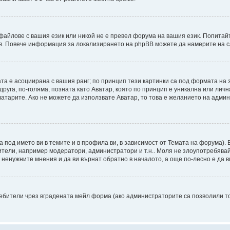
файлове с вашия език или никой не е превел форума на вашия език. Попитай
ъв. Повече информация за локализирането на phpBB можете да намерите на с
ата е асоциирана с вашия ранг; по принцип тези картинки са под формата на
 друга, по-голяма, позната като Аватар, която по принцип е уникална или ли
Аватарите. Ако не можете да използвате Аватар, то това е желанието на адми
а под името ви в темите и в профила ви, в зависимост от Темата на форума).
ители, например модератори, администратори и т.н.. Моля не злоупотребява
ненужните мнения и да ви върнат обратно в началото, а още по-лесно е да ви
бители чрез вградената мейл форма (ако администраторите са позволили това