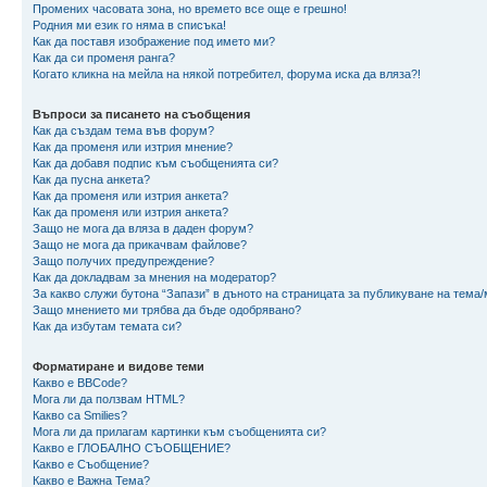
Промених часовата зона, но времето все още е грешно!
Родния ми език го няма в списъка!
Как да поставя изображение под името ми?
Как да си променя ранга?
Когато кликна на мейла на някой потребител, форума иска да вляза?!
Въпроси за писането на съобщения
Как да създам тема във форум?
Как да променя или изтрия мнение?
Как да добавя подпис към съобщенията си?
Как да пусна анкета?
Как да променя или изтрия анкета?
Как да променя или изтрия анкета?
Защо не мога да вляза в даден форум?
Защо не мога да прикачвам файлове?
Защо получих предупреждение?
Как да докладвам за мнения на модератор?
За какво служи бутона “Запази” в дъното на страницата за публикуване на тема
Защо мнението ми трябва да бъде одобрявано?
Как да избутам темата си?
Форматиране и видове теми
Какво е BBCode?
Мога ли да ползвам HTML?
Какво са Smilies?
Мога ли да прилагам картинки към съобщенията си?
Какво е ГЛОБАЛНО СЪОБЩЕНИЕ?
Какво е Съобщение?
Какво е Важна Тема?