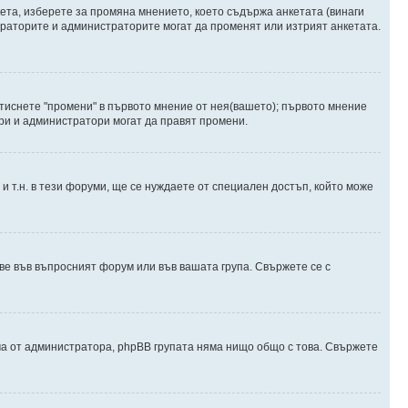
ета, изберете за промяна мнението, което съдържа анкетата (винаги
дераторите и администраторите могат да променят или изтрият анкетата.
атиснете "промени" в първото мнение от нея(вашето); първото мнение
ори и администратори могат да правят промени.
и т.н. в тези форуми, ще се нуждаете от специален достъп, който може
е във въпросният форум или във вашата група. Свържете се с
ма от администратора, phpBB групата няма нищо общо с това. Свържете