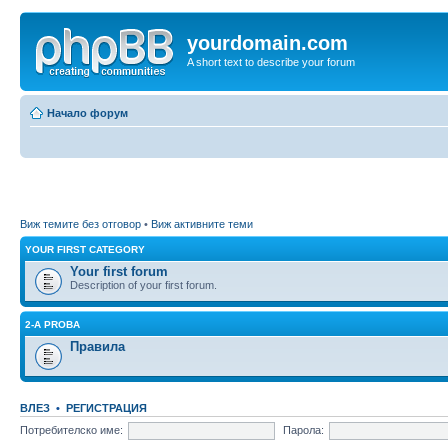
yourdomain.com
A short text to describe your forum
Начало форум
Виж темите без отговор
•
Виж активните теми
YOUR FIRST CATEGORY
Your first forum
Description of your first forum.
2-A PROBA
Правила
ВЛЕЗ
•
РЕГИСТРАЦИЯ
Потребителско име:
Парола: