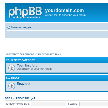
yourdomain.com
A short text to describe your forum
Начало форум
Виж темите без отговор
•
Виж активните теми
YOUR FIRST CATEGORY
Your first forum
Description of your first forum.
2-A PROBA
Правила
ВЛЕЗ
•
РЕГИСТРАЦИЯ
Потребителско име:
Парола: