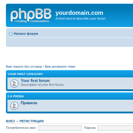
yourdomain.com
A short text to describe your forum
Начало форум
Виж темите без отговор
•
Виж активните теми
YOUR FIRST CATEGORY
Your first forum
Description of your first forum.
2-A PROBA
Правила
ВЛЕЗ
•
РЕГИСТРАЦИЯ
Потребителско име:
Парола: