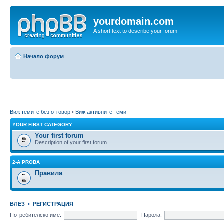
yourdomain.com
A short text to describe your forum
Начало форум
Виж темите без отговор
•
Виж активните теми
YOUR FIRST CATEGORY
Your first forum
Description of your first forum.
2-A PROBA
Правила
ВЛЕЗ
•
РЕГИСТРАЦИЯ
Потребителско име:
Парола: