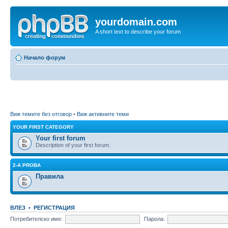
yourdomain.com
A short text to describe your forum
Начало форум
Виж темите без отговор
•
Виж активните теми
YOUR FIRST CATEGORY
Your first forum
Description of your first forum.
2-A PROBA
Правила
ВЛЕЗ
•
РЕГИСТРАЦИЯ
Потребителско име:
Парола: