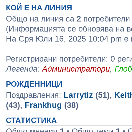
КОЙ Е НА ЛИНИЯ
Общо на линия са
2
потребители :
(Информацията се обновява на в
На Сря Юли 16, 2025 10:04 pm 
Регистрирани потребители: 0 рег
Легенда:
Администратори
,
Гло
РОЖДЕННИЦИ
Поздравления:
Larrytiz
(51),
Keit
(43),
Frankhug
(38)
СТАТИСТИКА
Общо мнения
1
• Общо теми
1
• 