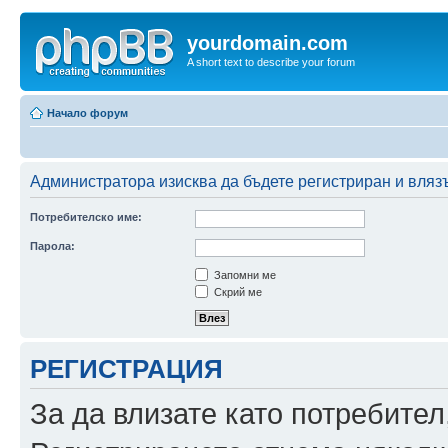
yourdomain.com
A short text to describe your forum
Начало форум
Администратора изисква да бъдете регистриран и влязъ
Потребителско име:
Парола:
Запомни ме
Скрий ме
РЕГИСТРАЦИЯ
За да влизате като потребител