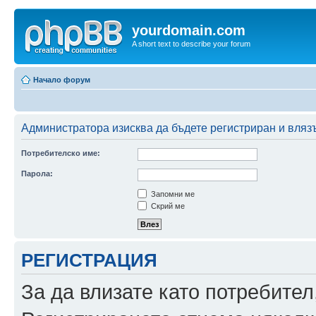
yourdomain.com
A short text to describe your forum
Начало форум
Администратора изисква да бъдете регистриран и влязъ
Потребителско име:
Парола:
Запомни ме
Скрий ме
РЕГИСТРАЦИЯ
За да влизате като потребител