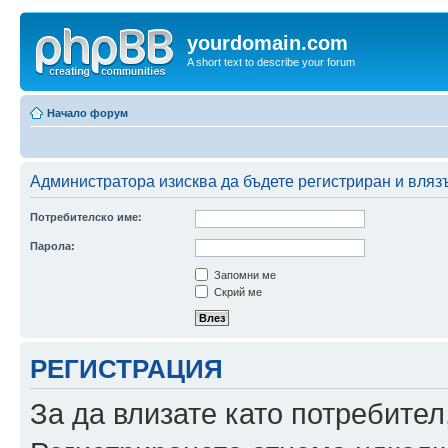
yourdomain.com
A short text to describe your forum
Начало форум
Администратора изисква да бъдете регистриран и влязъ
Потребителско име:
Парола:
Запомни ме
Скрий ме
РЕГИСТРАЦИЯ
За да влизате като потребител