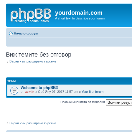
yourdomain.com
A short text to describe your forum
Начало форум
Виж темите без отговор
Върни към разширено търсене
ТЕМИ
Welcome to phpBB3
от
admin
» Съб Яну 07, 2017 11:57 pm в
Your first forum
Покажи мненията от миналия
Върни към разширено търсене