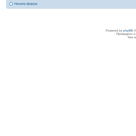
Начало форум
Powered by
phpBB
©
Преведено о
free 