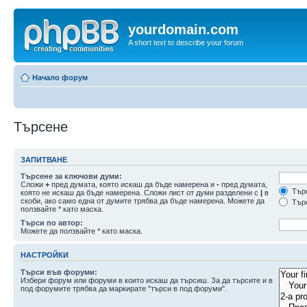
yourdomain.com
A short text to describe your forum
Начало форум
Търсене
ЗАПИТВАНЕ
Търсене за ключови думи:
Сложи
+
пред думата, която искаш да бъде намерена и
-
пред думата,
Търс
която не искаш да бъде намерена. Сложи лист от думи разделени с
|
в
скоби, ако само една от думите трябва да бъде намерена. Можете да
Търс
ползвайте * като маска.
Търси по автор:
Можете да ползвайте * като маска.
НАСТРОЙКИ
Търси във форуми:
Избери форум или форуми в които искаш да търсиш. За да търсите и в
под форумите трябва да маркирате "търси в под форуми".