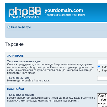
yourdomain.com
A short text to describe your forum
Начало форум
Търсене
ЗАПИТВАНЕ
Търсене за ключови думи:
Сложи
+
пред думата, която искаш да бъде намерена и
-
пред думата,
Търс
която не искаш да бъде намерена. Сложи лист от думи разделени с
|
в
скоби, ако само една от думите трябва да бъде намерена. Можете да
Търс
ползвайте * като маска.
Търси по автор:
Можете да ползвайте * като маска.
НАСТРОЙКИ
Търси във форуми:
Избери форум или форуми в които искаш да търсиш. За да търсите и в
под форумите трябва да маркирате "търси в под форуми".