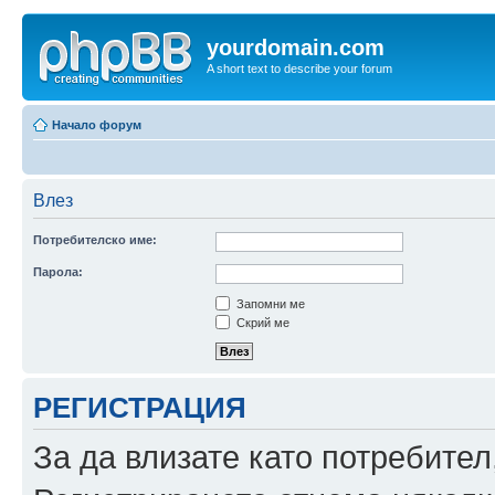
yourdomain.com
A short text to describe your forum
Начало форум
Влез
Потребителско име:
Парола:
Запомни ме
Скрий ме
РЕГИСТРАЦИЯ
За да влизате като потребител