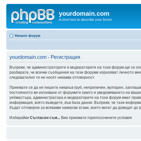
yourdomain.com
A short text to describe your forum
Начало форум
yourdomain.com - Регистрация
Въпреки, че администраторите и модераторите на този форум ще се оп
разбирате, че всички съобщения на тези форуми изразяват личното мне
следователно те не носят никаква отговорност.
Приемате се да не пишете никакъв груб, неприличен, вулгарен, заплаш
постоянното ви изгонване от форумите (както и уведомяването на вашия 
уебмастъра, администратора и модераторите на този форум имат правот
информация, която въведете, във база данни. Въпреки, че тази инфор
бъдат отговорни за всякакви хакерски атаки, които могат да доведат до 
Избирайки
Съгласен съм...
Вие приемате горепосочените условия