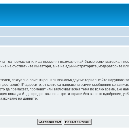
итат да премахнат или да променят възможно най-бързо всеки материал, но
ние на съответните им автори, а не на администраторите, модераторите или 
ителен, сексуално-ориентиран или всякакъв друг материал, който нарушава з
доставчик). IP адресите, от които са направени всички съобщения се записва
о да премахват, променят или заключват всяка тема по всяко време, ако на
мация няма да бъде предоставяна на трети страни без вашето одобрение, уе
разкриване на данните.