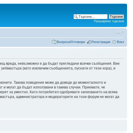
Разширено търсене
Въпроси/Отговори
Регистрация
Влез
сещ вреда, невъзможно е да бъдат прегледани всички съобщения. Вие
уебмастъра (като изключим съобщенията, пуснати от тези хора), и
аконите. Такова поведение може да доведе до моменталното и
т и могат да бъдат използвани в такива случаи. Приемате, че
мерят за уместно. Като потребител одобрявате записването на всяка
бмастъра, администратора и модераторите на този форум не могат да