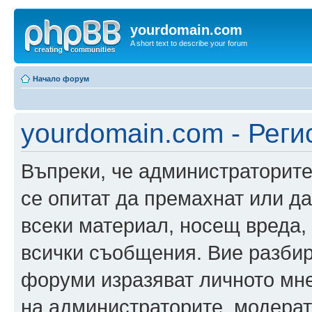
yourdomain.com
A short text to describe your forum
Начало форум
yourdomain.com - Реги
Въпреки, че администраторите
се опитат да премахнат или д
всеки материал, носещ вреда,
всички съобщения. Вие разбир
форуми изразяват личното мне
на администраторите, модерат