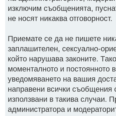
изключим съобщенията, пуснати
не носят никаква отговорност.
Приемате се да не пишете ника
заплашителен, сексуално-орие
който нарушава законите. Так
моменталното и постоянното в
уведомяването на вашия достав
направени всички съобщения с
използвани в такива случаи. П
администратора и модераторит