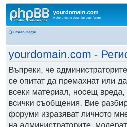
yourdomain.com
A short text to describe your forum
Начало форум
yourdomain.com - Реги
Въпреки, че администраторите
се опитат да премахнат или д
всеки материал, носещ вреда,
всички съобщения. Вие разбир
форуми изразяват личното мне
на администраторите, модерат