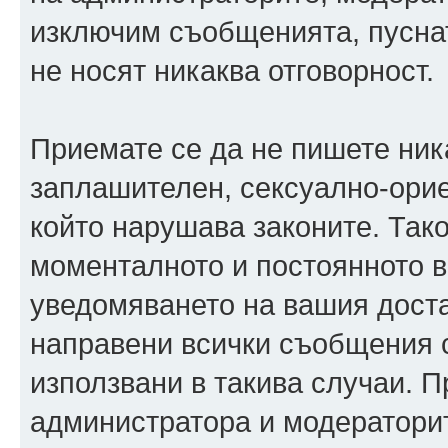
изключим съобщенията, пуснати
не носят никаква отговорност.
Приемате се да не пишете ника
заплашителен, сексуално-орие
който нарушава законите. Так
моменталното и постоянното в
уведомяването на вашия достав
направени всички съобщения с
използвани в такива случаи. П
администратора и модераторит