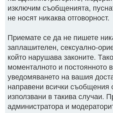
изключим съобщенията, пуснати
не носят никаква отговорност.
Приемате се да не пишете ника
заплашителен, сексуално-орие
който нарушава законите. Так
моменталното и постоянното в
уведомяването на вашия достав
направени всички съобщения с
използвани в такива случаи. П
администратора и модераторит