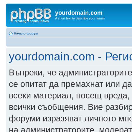
yourdomain.com
A short text to describe your forum
Начало форум
yourdomain.com - Реги
Въпреки, че администраторите
се опитат да премахнат или д
всеки материал, носещ вреда,
всички съобщения. Вие разбир
форуми изразяват личното мне
на администраторите, модерат