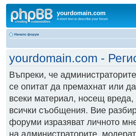
yourdomain.com
A short text to describe your forum
Начало форум
yourdomain.com - Реги
Въпреки, че администраторите
се опитат да премахнат или д
всеки материал, носещ вреда,
всички съобщения. Вие разбир
форуми изразяват личното мне
на администраторите, модерат