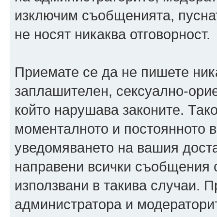
изключим съобщенията, пуснати
не носят никаква отговорност.
Приемате се да не пишете ника
заплашителен, сексуално-орие
който нарушава законите. Так
моменталното и постоянното в
уведомяването на вашия достав
направени всички съобщения с
използвани в такива случаи. П
администратора и модераторит