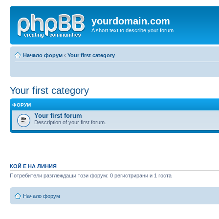
yourdomain.com
A short text to describe your forum
Начало форум
‹
Your first category
Your first category
ФОРУМ
Your first forum
Description of your first forum.
КОЙ Е НА ЛИНИЯ
Потребители разглеждащи този форум: 0 регистрирани и 1 госта
Начало форум