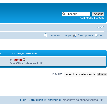
Разширено търсене
Въпроси/Отговори
Регистрация
Влез
Я
ПОСЛЕДНО МНЕНИЕ
от
admin
Съб Яну 07, 2017 11:57 pm
Иди на:
Екип
•
Изтрий всички бисквитки
• Часовете са според зоната UTC