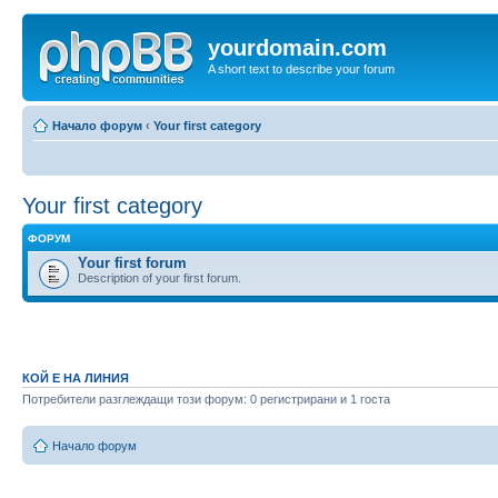
yourdomain.com
A short text to describe your forum
Начало форум
‹
Your first category
Your first category
ФОРУМ
Your first forum
Description of your first forum.
КОЙ Е НА ЛИНИЯ
Потребители разглеждащи този форум: 0 регистрирани и 1 госта
Начало форум