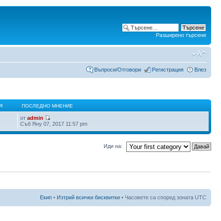
Разширено търсене
Въпроси/Отговори
Регистрация
Влез
Я
ПОСЛЕДНО МНЕНИЕ
от
admin
Съб Яну 07, 2017 11:57 pm
Иди на:
Екип
•
Изтрий всички бисквитки
• Часовете са според зоната UTC