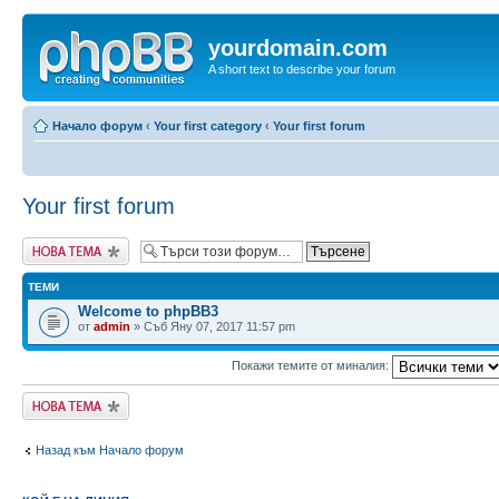
yourdomain.com
A short text to describe your forum
Начало форум
‹
Your first category
‹
Your first forum
Your first forum
Публикувай нова
тема
ТЕМИ
Welcome to phpBB3
от
admin
» Съб Яну 07, 2017 11:57 pm
Покажи темите от миналия:
Публикувай нова
тема
Назад към Начало форум