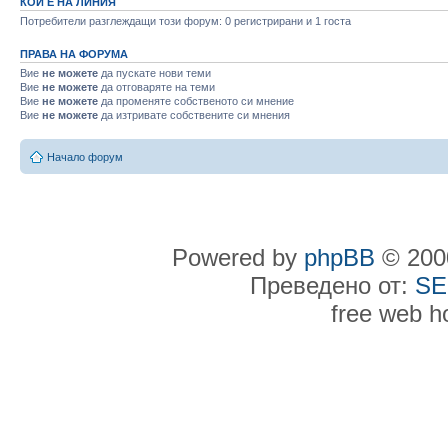
КОЙ Е НА ЛИНИЯ
Потребители разглеждащи този форум: 0 регистрирани и 1 госта
ПРАВА НА ФОРУМА
Вие
не можете
да пускате нови теми
Вие
не можете
да отговаряте на теми
Вие
не можете
да променяте собственото си мнение
Вие
не можете
да изтривате собствените си мнения
Начало форум
Powered by
phpBB
© 2000
Преведено от:
SE
free web h