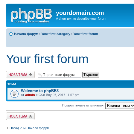
yourdomain.com
A short text to describe your forum
Начало форум
‹
Your first category
‹
Your first forum
Your first forum
Публикувай нова
тема
ТЕМИ
Welcome to phpBB3
от
admin
» Съб Яну 07, 2017 11:57 pm
Покажи темите от миналия:
Публикувай нова
тема
Назад към Начало форум