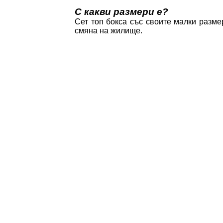
С какви размери е?
Сет топ бокса със своите малки разм
смяна на жилище.