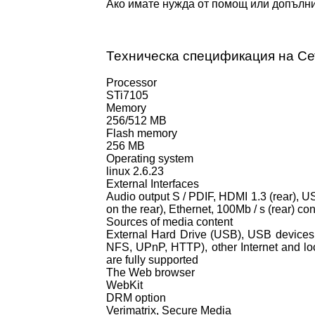
Ако имате нужда от помощ или допълнит
Техническа спецификация на Сет
Processor
STi7105
Memory
256/512 MB
Flash memory
256 MB
Operating system
linux 2.6.23
External Interfaces
Audio output S / PDIF, HDMI 1.3 (rear), US
on the rear), Ethernet, 100Mb / s (rear) co
Sources of media content
External Hard Drive (USB), USB devices 
NFS, UPnP, HTTP), other Internet and loc
are fully supported
The Web browser
WebKit
DRM option
Verimatrix, Secure Media