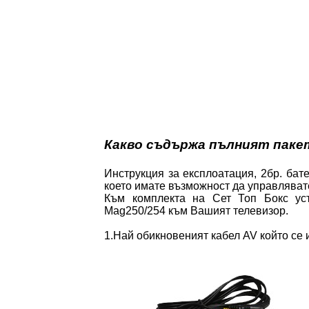
Какво съдържа пълният паке
Инструкция за експлоатация, 2бр. ба
което имате възможност да управляват
Към комплекта на Сет Топ Бокс уст
Mag250/254 към Вашият телевизор.
1.Най обикновеният кабел AV който се 