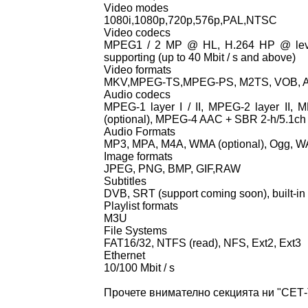
Video modes
1080i,1080p,720p,576p,PAL,NTSC
Video codecs
MPEG1 / 2 MP @ HL, H.264 HP @ level
supporting (up to 40 Mbit / s and above)
Video formats
MKV,MPEG-TS,MPEG-PS, M2TS, VOB, AVI
Audio codecs
MPEG-1 layer I / II, MPEG-2 layer II,
(optional), MPEG-4 AAC + SBR 2-h/5.1ch (
Audio Formats
MP3, MPA, M4A, WMA (optional), Ogg, 
Image formats
JPEG, PNG, BMP, GIF,RAW
Subtitles
DVB, SRT (support coming soon), built-in 
Playlist formats
M3U
File Systems
FAT16/32, NTFS (read), NFS, Ext2, Ext3
Ethernet
10/100 Mbit / s
Прочете внимателно секцията ни "СЕТ-