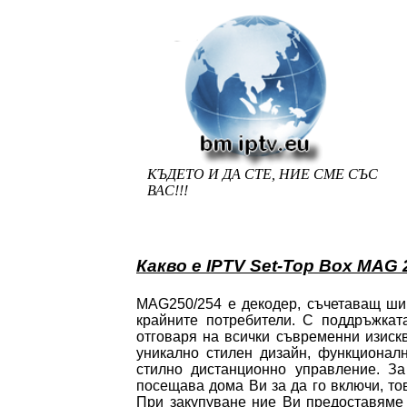
КЪДЕТО И ДА СТЕ, НИЕ СМЕ СЪС
ВАС!!!
Какво е IPTV Set-Top Box MAG 
MAG250/254 е декодер, съчетаващ ши
крайните потребители. С поддръжка
отговаря на всички съвременни изиск
уникално стилен дизайн, функционал
стилно дистанционно управление. З
посещава дома Ви за да го включи, то
При закупуване ние Ви предоставяме 